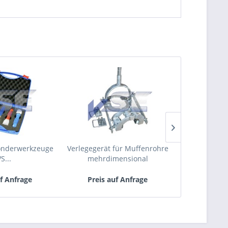
onderwerkzeuge
Verlegegerät für Muffenrohre
EUROPOWER 
S...
mehrdimensional
EPSR 20 
uf Anfrage
Preis auf Anfrage
Preis 