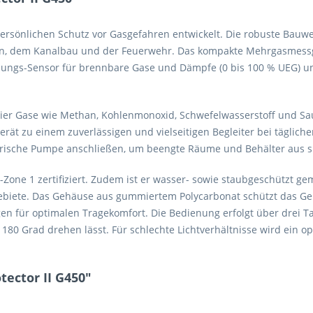
persönlichen Schutz vor Gasgefahren entwickelt. Die robuste Bauwei
en, dem Kanalbau und der Feuerwehr. Das kompakte Mehrgasmessger
ungs-Sensor für brennbare Gase und Dämpfe (0 bis 100 % UEG) un
ig vier Gase wie Methan, Kohlenmonoxid, Schwefelwasserstoff und S
ät zu einem zuverlässigen und vielseitigen Begleiter bei täglic
ktrische Pumpe anschließen, um beengte Räume und Behälter aus s
Ex-Zone 1 zertifiziert. Zudem ist er wasser- sowie staubgeschützt ge
ebiete. Das Gehäuse aus gummiertem Polycarbonat schützt das Ge
en für optimalen Tragekomfort. Die Bedienung erfolgt über drei Ta
80 Grad drehen lässt. Für schlechte Lichtverhältnisse wird ein o
tector II G450"