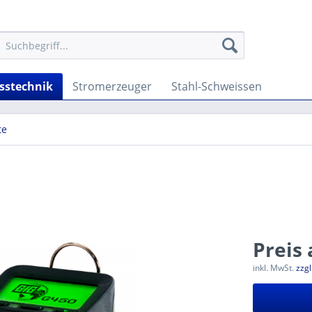
sstechnik
Stromerzeuger
Stahl-Schweissen
te
Preis
inkl. MwSt.
zzg