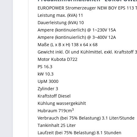
EUROPOWER Stromerzeuger NEW BOY EPS 113 T
Leistung max. (kVA) 11
Dauerleistung (kVA) 10
Ampere (kontinuierlich) @ 1~230V 15A
Ampere (kontinuierlich) @ 3~400V 12A
Maße (L x B x H) 138 x 64 x 68
Gewicht inkl. Öl und Kühlmittel, exkl. Kraftstoff 
Motor Kubota D722
PS 16.3
kW 10.3
UpM 3000
Zylinder 3
Kraftstoff Diesel
Kühlung wassergekühlt
3
Hubraum 719cm
Verbrauch (bei 75% Belastung) 3.1 Liter/Stunde
Tankinhalt 25 Liter
Laufzeit (bei 75% Belastung) 8.1 Stunden