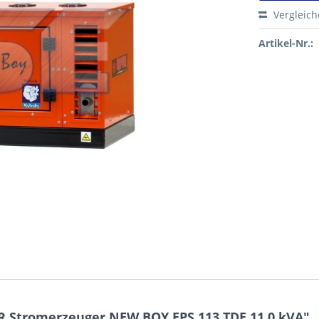
Vergleic
Artikel-Nr.:
Stromerzeuger NEW BOY EPS 113 TDE 11,0 kVA"